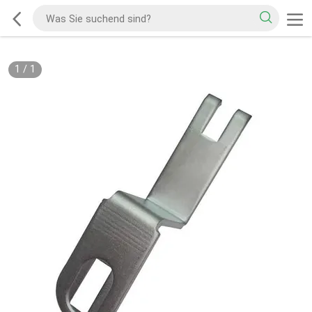
1
/
1