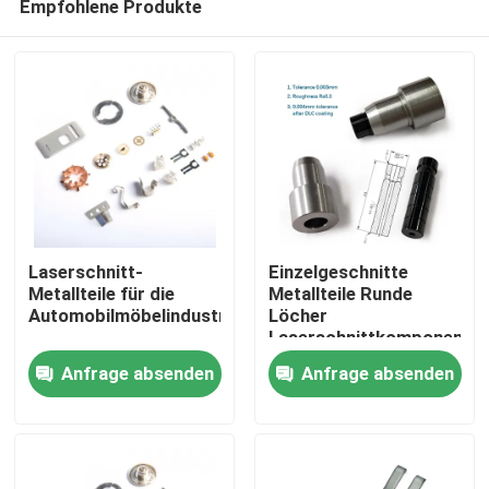
Empfohlene Produkte
Laserschnitt-
Einzelgeschnitte
Metallteile für die
Metallteile Runde
Automobilmöbelindustrie
Löcher
Laserschnittkomponente
Startseite
mit
Anfrage absenden
Anfrage absenden
Anodisierungsoberfläche
Produkte
Videos