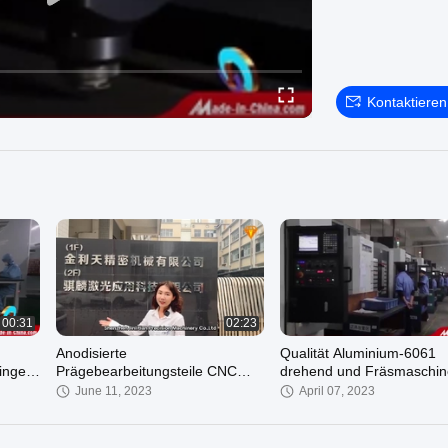
Kontaktieren
00:31
02:23
Anodisierte
Qualität Aluminium-6061
ngedelstahl-
Prägebearbeitungsteile CNC
drehend und Fräsmaschin
drechseln kundenspezifisches
Metallteile
June 11, 2023
April 07, 2023
Aluminium-Drehenteil CNC