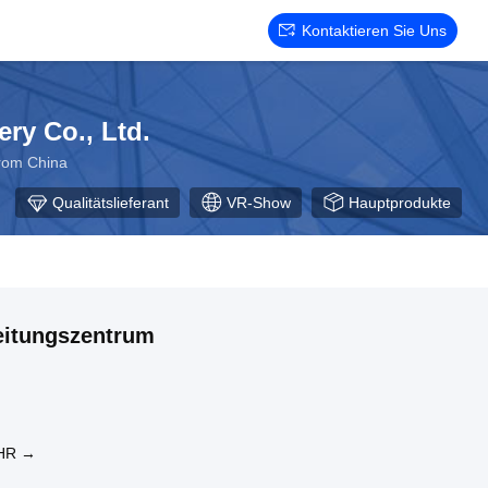
Kontaktieren Sie Uns
ry Co., Ltd.
From China
Qualitätslieferant
VR-Show
Hauptprodukte
itungszentrum
HR →