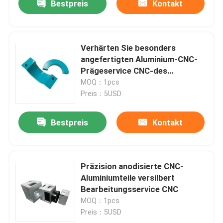
Bestpreis
Kontakt
Verhärten Sie besonders
angefertigten Aluminium-CNC-
Prägeservice CNC-des
Aluminiumteil-langlebigen Gutes
MOQ：1pcs
Preis：5USD
Bestpreis
Kontakt
Präzision anodisierte CNC-
Aluminiumteile versilbert
Bearbeitungsservice CNC
MOQ：1pcs
Preis：5USD