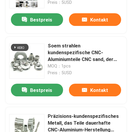
Preis：5USD
Bestpreis
Kontakt
Soem strahlen
kundenspezifische CNC-
Aluminiumteile CNC sand, der
schnelle Erstausführung
MOQ：1pcs
maschinell bearbeitet
Preis：5USD
Bestpreis
Kontakt
Startseite
Produkte
Präzisions-kundenspezifisches
Metall, das Teile dauerhafte
CNC-Aluminium-Herstellung
Videos