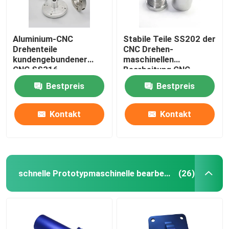
Aluminium-CNC
Stabile Teile SS202 der
Drehenteile
CNC Drehen-
kundengebundener
maschinellen
CNC SS316
Bearbeitung CNC-
bearbeitete Fahrrad-
Maschinen-elektrische
Bestpreis
Bestpreis
Teile maschinell
Teile fertigten
besonders an
Kontakt
Kontakt
schnelle Prototypmaschinelle bearbeitung
(26)