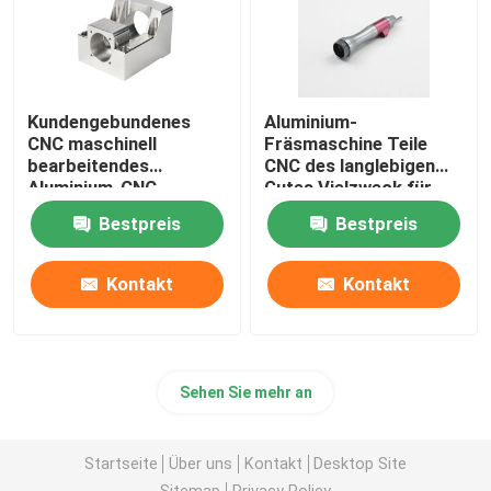
Kundengebundenes
Aluminium-
CNC maschinell
Fräsmaschine Teile
bearbeitendes
CNC des langlebigen
Aluminium-CNC-
Gutes Vielzweck für
Prägeservice-Polnisch
industrielles
Bestpreis
Bestpreis
Kontakt
Kontakt
Sehen Sie mehr an
Startseite
Über uns
Kontakt
Desktop Site
Sitemap
Privacy Policy