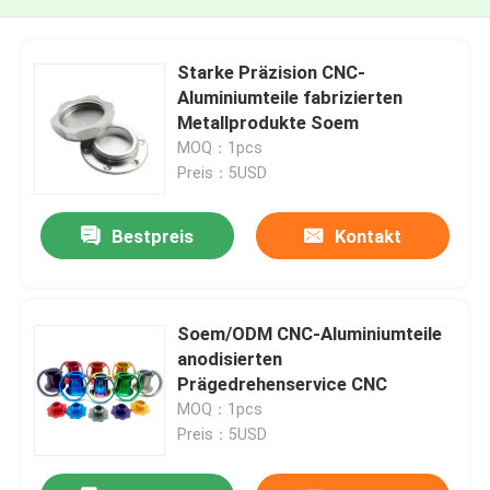
Starke Präzision CNC-
Aluminiumteile fabrizierten
Metallprodukte Soem
MOQ：1pcs
Preis：5USD
Bestpreis
Kontakt
Soem/ODM CNC-Aluminiumteile
anodisierten
Prägedrehenservice CNC
MOQ：1pcs
Preis：5USD