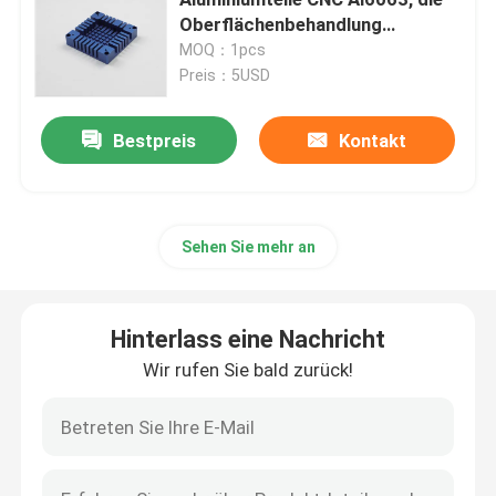
Oberflächenbehandlung
anodisieren
MOQ：1pcs
Drehenteile CNC
Preis：5USD
schnelle Prototypmaschinelle bearbeitung
Bestpreis
Kontakt
Bearbeitungsaluminium CNC
Sehen Sie mehr an
Laserschneiden von Teilen
Hinterlass eine Nachricht
Bearbeitungsdienstleistungen CNC
Wir rufen Sie bald zurück!
Kundenspezifische Metallteil-Herstellung
Cnc-Edelstahl-Teile