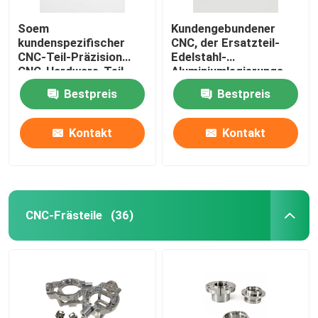
Soem
Kundengebundener
kundenspezifischer
CNC, der Ersatzteil-
CNC-Teil-Präzision
Edelstahl-
CNC-Hardware-Teil-
Aluminiumlegierungs-
Fachmann
Stahlmessing
Bestpreis
Bestpreis
maschinell bearbeitet
Kontakt
Kontakt
CNC-Frästeile
(36)