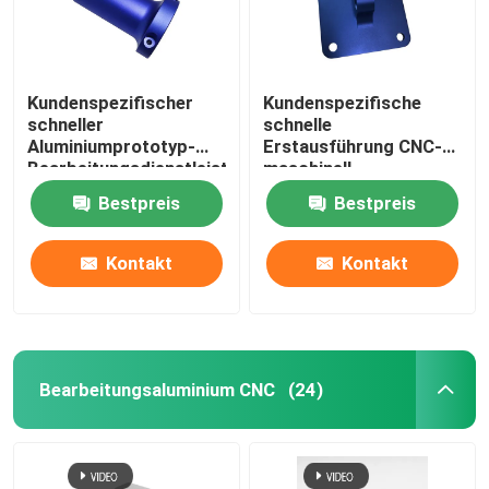
Kundenspezifischer
Kundenspezifische
schneller
schnelle
Aluminiumprototyp-
Erstausführung CNC-
Bearbeitungsdienstleistungen
maschinell
schnitten das Werfen
bearbeitende
Bestpreis
Bestpreis
Aluminiumteil-Härte
Kontakt
Kontakt
Bearbeitungsaluminium CNC
(24)