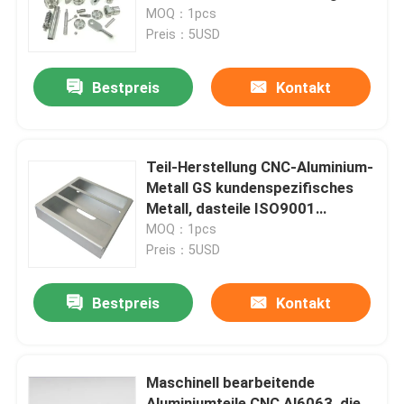
stempelt
MOQ：1pcs
Preis：5USD
VR Show
Bestpreis
Kontakt
Über uns
Fabrik Tour
Teil-Herstellung CNC-Aluminium-
Metall GS kundenspezifisches
Metall, dasteile ISO9001
Qualitätskontrolle
stempelt
MOQ：1pcs
Preis：5USD
Referenzen
Bestpreis
Kontakt
Kundenspezifische CNC-Teile
Maschinell bearbeitende
CNC-Frästeile
Aluminiumteile CNC Al6063, die