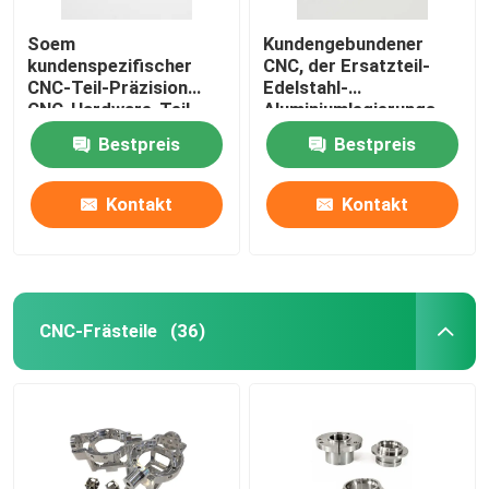
Soem
Kundengebundener
kundenspezifischer
CNC, der Ersatzteil-
CNC-Teil-Präzision
Edelstahl-
CNC-Hardware-Teil-
Aluminiumlegierungs-
Fachmann
Stahlmessing
Bestpreis
Bestpreis
maschinell bearbeitet
Kontakt
Kontakt
CNC-Frästeile
(36)