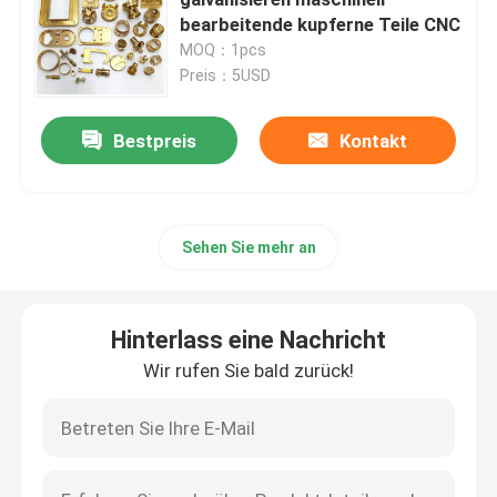
bearbeitende kupferne Teile CNC
MOQ：1pcs
Drehenteile CNC
Preis：5USD
schnelle Prototypmaschinelle bearbeitung
Bestpreis
Kontakt
Bearbeitungsaluminium CNC
Sehen Sie mehr an
Laserschneiden von Teilen
Hinterlass eine Nachricht
Bearbeitungsdienstleistungen CNC
Wir rufen Sie bald zurück!
Kundenspezifische Metallteil-Herstellung
Cnc-Edelstahl-Teile