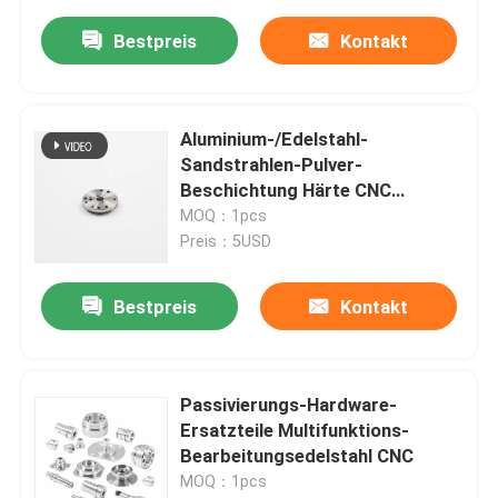
Bestpreis
Kontakt
Aluminium-/Edelstahl-
Sandstrahlen-Pulver-
Beschichtung Härte CNC
maschineller Bearbeitung
MOQ：1pcs
Preis：5USD
Bestpreis
Kontakt
Passivierungs-Hardware-
Ersatzteile Multifunktions-
Bearbeitungsedelstahl CNC
MOQ：1pcs