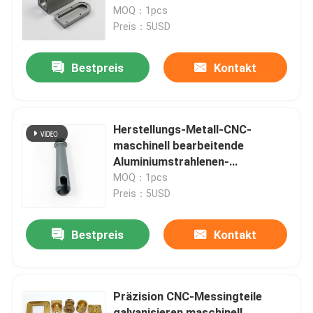
MOQ：1pcs
Preis：5USD
VR Show
Bestpreis
Kontakt
Über uns
Fabrik Tour
Herstellungs-Metall-CNC-
maschinell bearbeitende
Aluminiumstrahlenen-
Qualitätskontrolle
Aluminiumlegierungs-Teile
MOQ：1pcs
Preis：5USD
Referenzen
Bestpreis
Kontakt
Kundenspezifische CNC-Teile
Präzision CNC-Messingteile
CNC-Frästeile
galvanisieren maschinell