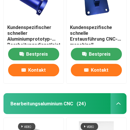
Kundenspezifischer
Kundenspezifische
schneller
schnelle
Aluminiumprototyp-
Erstausführung CNC-
Bearbeitungsdienstleistungen
maschinell
schnitten das Werfen
bearbeitende
Bestpreis
Bestpreis
Aluminiumteil-Härte
Kontakt
Kontakt
Bearbeitungsaluminium CNC
(24)