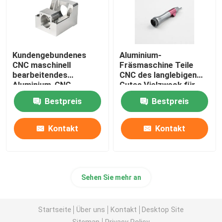
Kundengebundenes
Aluminium-
CNC maschinell
Fräsmaschine Teile
bearbeitendes
CNC des langlebigen
Aluminium-CNC-
Gutes Vielzweck für
Prägeservice-Polnisch
industrielles
Bestpreis
Bestpreis
Kontakt
Kontakt
Sehen Sie mehr an
Startseite
Über uns
Kontakt
Desktop Site
Sitemap
Privacy Policy