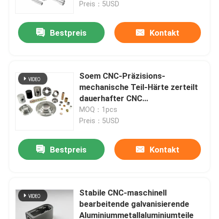
Preis：5USD
Bestpreis
Kontakt
Soem CNC-Präzisions-
mechanische Teil-Härte zerteilt
dauerhafter CNC
kundenspezifisches
MOQ：1pcs
Preis：5USD
Bestpreis
Kontakt
Startseite
Produkte
Stabile CNC-maschinell
bearbeitende galvanisierende
Aluminiummetallaluminiumteile
Videos