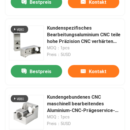
Bestpreis
Kontakt
Kundenspezifisches
Bearbeitungsaluminium CNC teile
hohe Präzision CNC verhärten
Bearbeitungs
MOQ：1pcs
Preis：5USD
Bestpreis
Kontakt
Kundengebundenes CNC
maschinell bearbeitendes
Aluminium-CNC-Prägeservice-
Polnisch
MOQ：1pcs
Preis：5USD