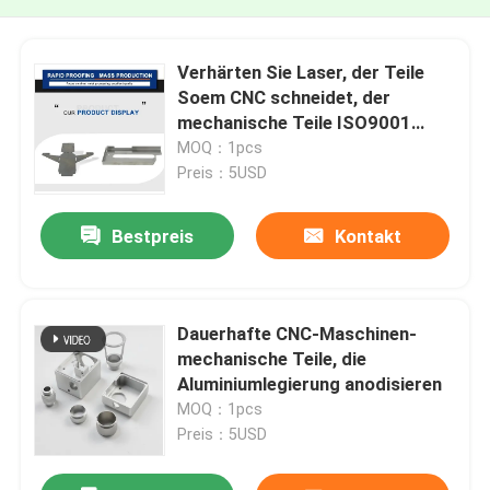
Verhärten Sie Laser, der Teile
Soem CNC schneidet, der
mechanische Teile ISO9001
maschinell bearbeitet
MOQ：1pcs
Preis：5USD
Bestpreis
Kontakt
Dauerhafte CNC-Maschinen-
mechanische Teile, die
Aluminiumlegierung anodisieren
MOQ：1pcs
Preis：5USD