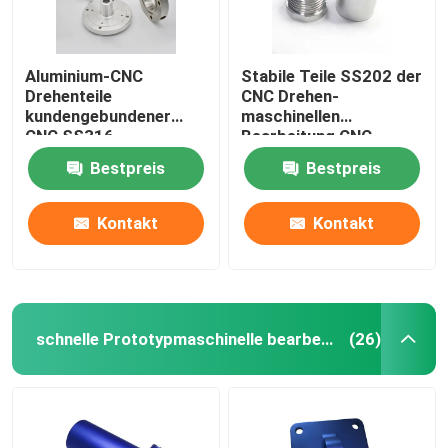
Aluminium-CNC
Stabile Teile SS202 der
Drehenteile
CNC Drehen-
kundengebundener
maschinellen
CNC SS316
Bearbeitung CNC-
bearbeitete Fahrrad-
Maschinen-elektrische
Bestpreis
Bestpreis
Teile maschinell
Teile fertigten
besonders an
Kontakt
Kontakt
schnelle Prototypmaschinelle bearbeitung
(26)