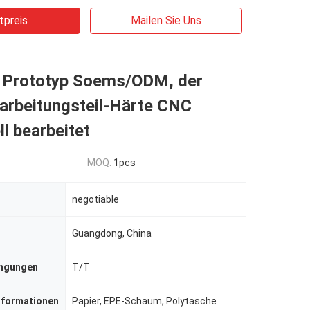
tpreis
Mailen Sie Uns
r Prototyp Soems/ODM, der
arbeitungsteil-Härte CNC
l bearbeitet
MOQ:
1pcs
negotiable
Guangdong, China
ingungen
T/T
nformationen
Papier, EPE-Schaum, Polytasche