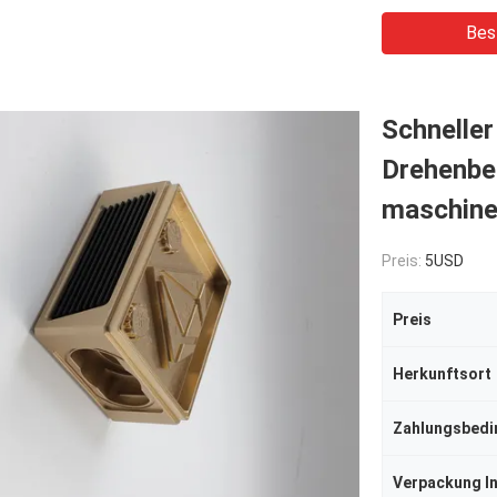
Bes
Schnelle
Drehenbe
maschinel
Preis:
5USD
Preis
Herkunftsort
Zahlungsbed
Verpackung I