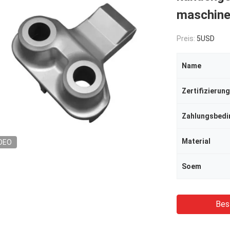
maschinel
Preis:
5USD
Name
Zertifizierung
Zahlungsbed
Material
DEO
Soem
Bes