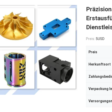
Präzision
Erstausf
Dienstlei
Preis:
5USD
Preis
Herkunftsort
Zahlungsbed
Verpackung I