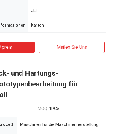
JLT
nformationen
Karton
tpreis
Mailen Sie Uns
k- und Härtungs-
ototypenbearbeitung für
all
MOQ:
1PCS
prozeß
Maschinen für die Maschinenherstellung