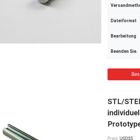
Versandmeth
Dateiformat
Bearbeitung
Beenden Sie.
Bes
STL/STEP
individuel
Prototyp
Preis:
USD$5