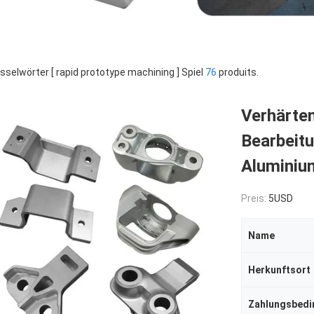
sselwörter [ rapid prototype machining ] Spiel
76
produits.
Verhärten
Bearbeit
Aluminiu
Preis:
5USD
Name
Herkunftsort
Zahlungsbed