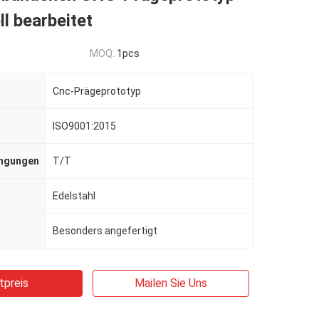
l bearbeitet
MOQ:
1pcs
Cnc-Prägeprototyp
ISO9001:2015
ingungen
T/T
Edelstahl
Besonders angefertigt
tpreis
Mailen Sie Uns