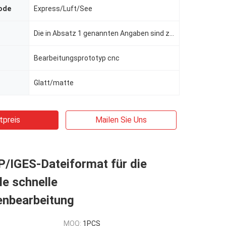
ode
Express/Luft/See
Die in Absatz 1 genannten Angaben sind zu beachten.
Bearbeitungsprototyp cnc
Glatt/matte
tpreis
Mailen Sie Uns
/IGES-Dateiformat für die
le schnelle
enbearbeitung
MOQ:
1PCS