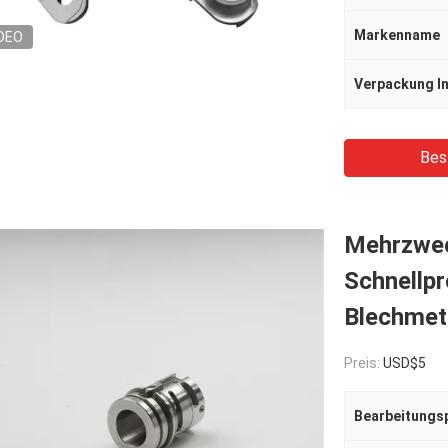
Markenname
DEO
Verpackung I
Bes
Mehrzwec
Schnellpr
Blechmet
Preis:
USD$5
Bearbeitungs