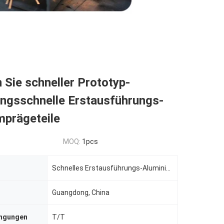
 Sie schneller Prototyp-
ungsschnelle Erstausführungs-
mprägeteile
MOQ:
1pcs
Schnelles Erstausführungs-Aluminium
Guangdong, China
ingungen
T/T