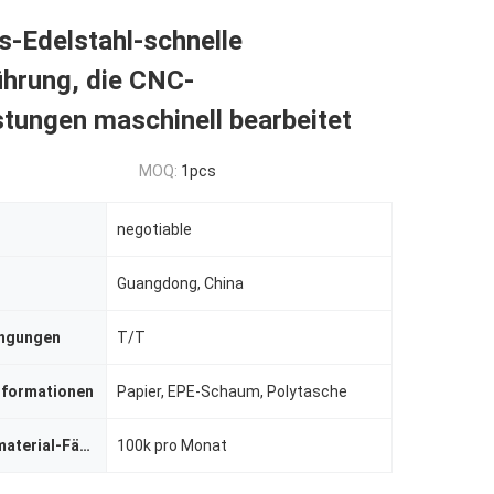
s-Edelstahl-schnelle
ührung, die CNC-
stungen maschinell bearbeitet
MOQ:
1pcs
negotiable
Guangdong, China
ingungen
T/T
nformationen
Papier, EPE-Schaum, Polytasche
Versorgungsmaterial-Fähigkeit
100k pro Monat