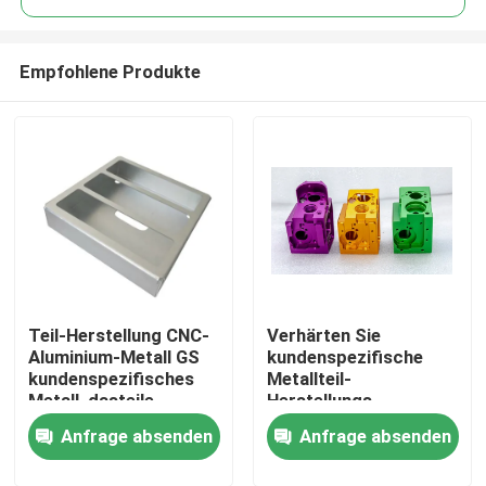
Empfohlene Produkte
Teil-Herstellung CNC-
Verhärten Sie
Startseite
Aluminium-Metall GS
kundenspezifische
kundenspezifisches
Metallteil-
Metall, dasteile
Herstellungs-
Produkte
ISO9001 stempelt
anodisierende
Anfrage absenden
Anfrage absenden
Aluminiumlegierung
CNC-Maschinen-Teile
Videos