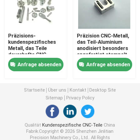
Drehenteile CNC
Präzisions-
Präzision CNC-Metall,
schnelle Prototypmaschinelle bearbeitung
kundenspezifisches
das Teil-Aluminium
Metall, das Teile
anodisiert besonders
dauerhafte CNC-
angefertigt stempelt
Bearbeitungsaluminium CNC
Aluminium-Herstellung
Anfrage absenden
Anfrage absenden
stempelt
Laserschneiden von Teilen
Startseite
Über uns
Kontakt
Desktop Site
Bearbeitungsdienstleistungen CNC
Sitemap
Privacy Policy
Kundenspezifische Metallteil-Herstellung
Qualität
Kundenspezifische CNC-Teile
China
Fabrik.Copyright © 2026 Shenzhen Jinlitian
Cnc-Edelstahl-Teile
Precision Machinery Co., Ltd.. All Rights