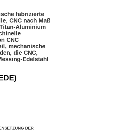
sche fabrizierte
ile, CNC nach Maß
s-Titan-Aluminium
hinelle
ion CNC
eil, mechanische
nden, die CNC,
Messing-Edelstahl
EDE)
ENSETZUNG DER 