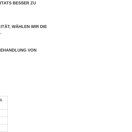
ZITATS BESSER ZU 
ITÄT
, WÄHLEN WIR DIE 
N
.
EHANDLUNG VON 
ik