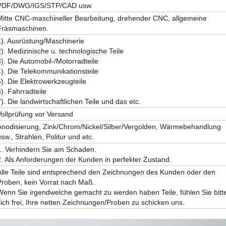
PDF/DWG/IGS/STP/CAD usw.
Mitte CNC-maschineller Bearbeitung, drehender CNC, allgemeine
Fräsmaschinen.
1). Ausrüstung/Maschinerie
2). Medizinische u. technologische Teile
3). Die Automobil-/Motorradteile
4). Die Telekommunikationsteile
5). Die Elektrowerkzeugteile
6). Fahrradteile
7). Die landwirtschaftlichen Teile und das etc.
Vollprüfung vor Versand
Anodisierung, Zink/Chrom/Nickel/Silber/Vergolden, Wärmebehandlung
sw., Strahlen, Politur und etc.
1. Verhindern Sie am Schaden.
2. Als Anforderungen der Kunden in perfekter Zustand.
Alle Teile sind entsprechend den Zeichnungen des Kunden oder den
Proben, kein Vorrat nach Maß.
Wenn Sie irgendwelche gemacht zu werden haben Teile, fühlen Sie bitt
sich frei, Ihre netten Zeichnungen/Proben zu schicken uns.