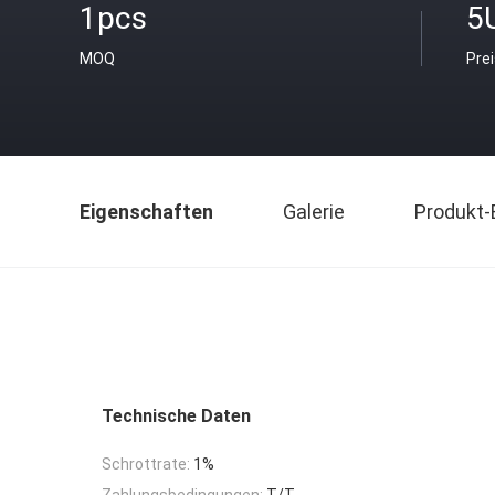
1pcs
5
MOQ
Pre
Eigenschaften
Galerie
Produkt-
Technische Daten
Schrottrate:
1%
Zahlungsbedingungen:
T/T