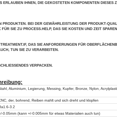
 ERLAUBEN IHNEN, DIE 
GEKOSTETEN KOMPONENTEN
 DIESES 
N PRODUKTEN. BEI DER GEWÄHRLEISTUNG DER 
PRODUKT-QUAL
ÜR SIE ZU PROCESS.HELP, DAS SIE 
KOSTEN UND ZEIT SPARE
TREATMENT.IF, DAS
 SIE ANFORDERUNGEN FÜR OBERFLÄCHENB
UCH, TUN SIE ZU VERARBEITEN.
SCHLIESSENDES VERPACKEN.
hreibung:
Stahl, Aluminium, Legierung, Messing, Kupfer, Bronze, Nylon, Acrylplast
CNC, der, bohrend, Reiben mahlt und sich dreht und klopfen
Ra1.6-3.2
+/-0.05mm (kann +/-0.005mm für etwas Materialien auch tun)