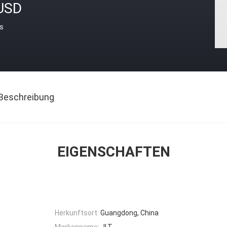
USD
is
Beschreibung
EIGENSCHAFTEN
Herkunftsort:
Guangdong, China
Markenname:
JLT