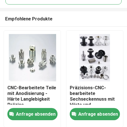
Empfohlene Produkte
CNC-Bearbeitete Teile
Präzisions-CNC-
Startseite
mit Anodisierung -
bearbeitete
Härte Langlebigkeit
Sechseckennuss mit
Präzise
Härte und
Produkte
Oberflächenveredelung
Langlebigkeit
Anfrage absenden
Anfrage absenden
Videos