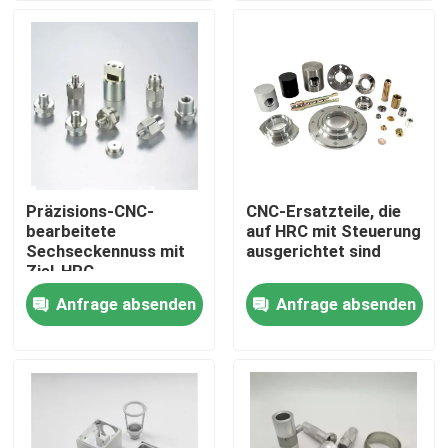
VR Show
Über uns
Fabrik Tour
Präzisions-CNC-
CNC-Ersatzteile, die
bearbeitete
auf HRC mit Steuerung
Qualitätskontrolle
Sechseckennuss mit
ausgerichtet sind
Ziel-HRC-
Wärmebehandlung für
Anfrage absenden
Anfrage absenden
Referenzen
längere Haltbarkeit
Kundenspezifische CNC-Teile
CNC-Frästeile