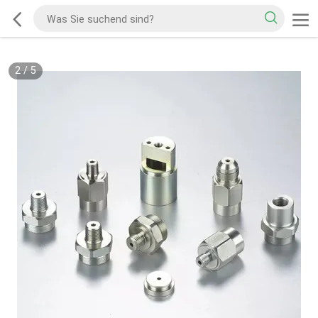
2
/
5