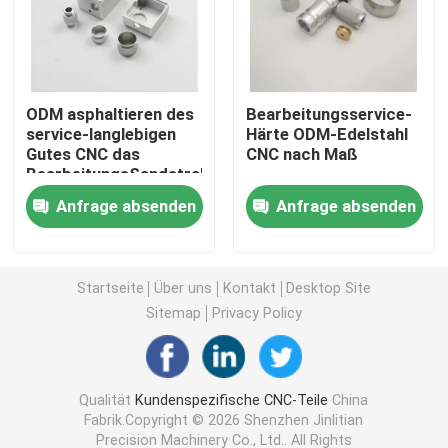
Drehenteile CNC
ODM asphaltieren des
Bearbeitungsservice-
schnelle Prototypmaschinelle bearbeitung
service-langlebigen
Härte ODM-Edelstahl
Gutes CNC das
CNC nach Maß
BearbeitungsSandstrahlen/anodisierend
Bearbeitungsaluminium CNC
Anfrage absenden
Anfrage absenden
Laserschneiden von Teilen
Startseite
Über uns
Kontakt
Desktop Site
Bearbeitungsdienstleistungen CNC
Sitemap
Privacy Policy
Kundenspezifische Metallteil-Herstellung
Qualität
Kundenspezifische CNC-Teile
China
Fabrik.Copyright © 2026 Shenzhen Jinlitian
Cnc-Edelstahl-Teile
Precision Machinery Co., Ltd.. All Rights