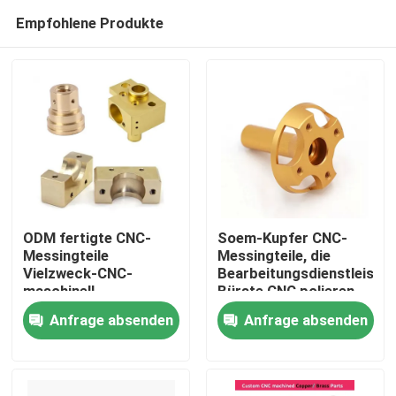
Empfohlene Produkte
ODM fertigte CNC-
Soem-Kupfer CNC-
Messingteile
Messingteile, die
Vielzweck-CNC-
Bearbeitungsdienstleistu
Startseite
maschinell
Bürste CNC polieren
bearbeitenden
Anfrage absenden
Anfrage absenden
Messingservice
Produkte
besonders an
Videos