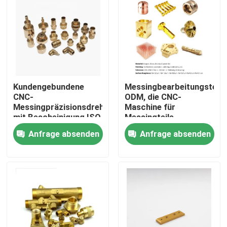
VR Show
Über uns
Kundengebundene
Messingbearbeitungsteile
Fabrik Tour
CNC-
ODM, die CNC-
Messingpräzisionsdrehteile
Maschine für
mit Bescheinigung ISO
Messingteile
Qualitätskontrolle
9001
anodisieren
Anfrage absenden
Anfrage absenden
Referenzen
Kundenspezifische CNC-Teile
CNC-Frästeile