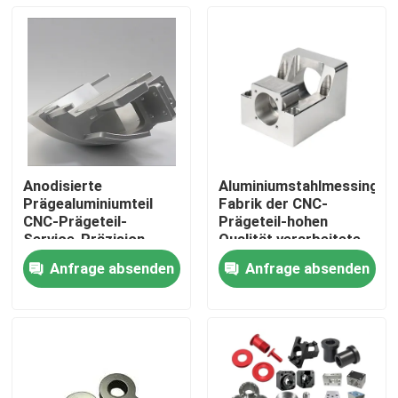
Anodisierte
Aluminiumstahlmessing-
Prägealuminiumteil
Fabrik der CNC-
CNC-Prägeteil-
Prägeteil-hohen
Service-Präzision
Qualität verarbeitete
Teile
Anfrage absenden
Anfrage absenden
Startseite
Produkte
Videos