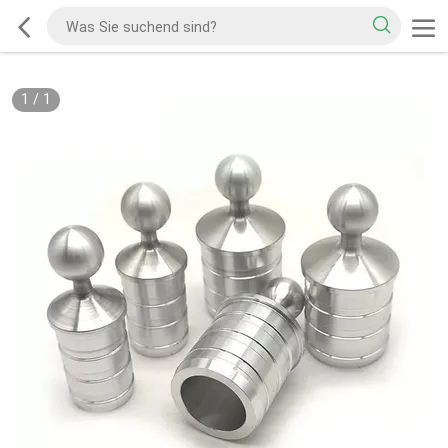
1
/
1