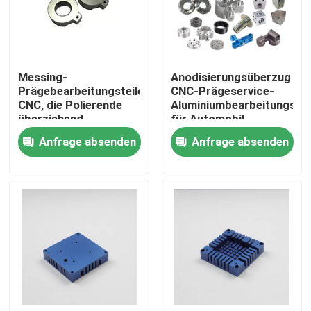
VR Show
Messing-
Anodisierungsüberzug
Über uns
Prägebearbeitungsteile
CNC-Prägeservice-
CNC, die Polierende
Aluminiumbearbeitungstei
überziehend
für Automobil-
Fabrik Tour
anodisieren
Aerospace
Anfrage absenden
Anfrage absenden
Qualitätskontrolle
Referenzen
Kundenspezifische CNC-Teile
CNC-Frästeile